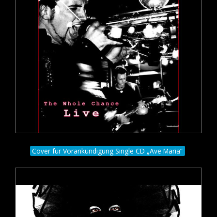
Cover für Vorankündigung Single CD „Ave Maria“