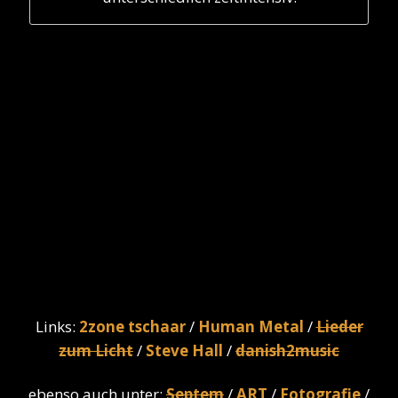
Links:
2zone tschaar
/
Human Metal
/
Lieder
zum Licht
/
Steve Hall
/
danish2music
ebenso auch unter:
Septem
/
ART
/
Fotografie
/