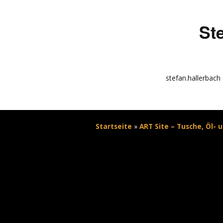
St
stefan.hallerbach
info
kunstquadrat.com
Startseite
»
ART Site – Tusche, Öl- 
impressum