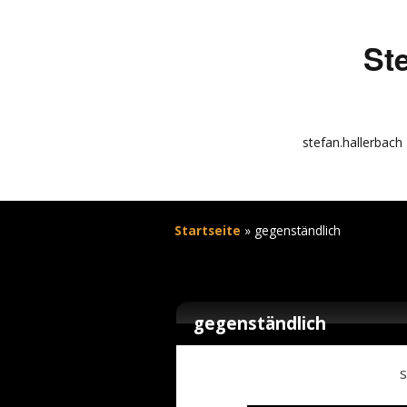
St
stefan.hallerbach
info
kunstquadrat.com
Startseite
»
gegenständlich
impressum
gegenständlich
s