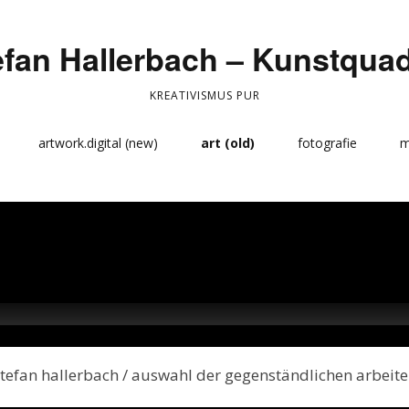
efan Hallerbach – Kunstquad
KREATIVISMUS PUR
artwork.digital (new)
art (old)
fotografie
m
Midjourney / SH
human.metal
shoot
hm info
2
Human Metal /
kunstquadrate
galerie 
G
Ornamente
abstrakt
galerie 
weiter
s
mischtechniken
galerie 
d
plastiken – wächter
galerie 
wächter
s
tefan hallerbach / auswahl der gegenständlichen arbeit
bambus,
tusche