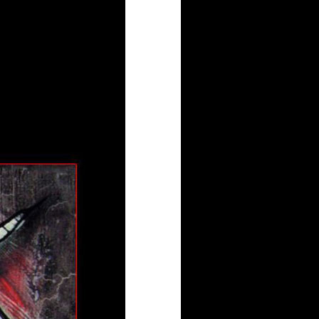
 aus stein
 Videos