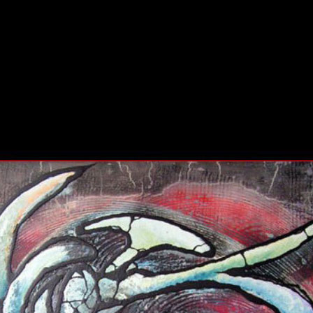
wächter
verschiedenes
Wächter
portrait