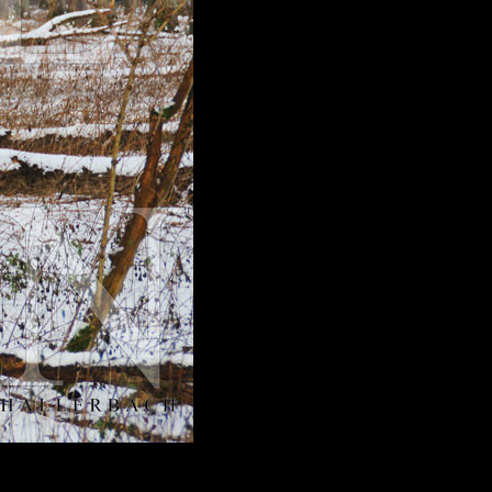
 aus stein
r Videos