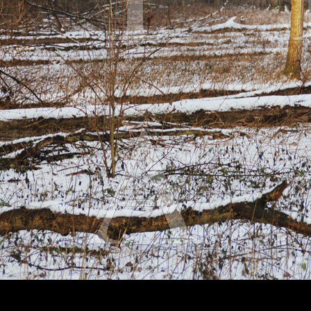
wächter
verschiedenes
Wächte
portrait