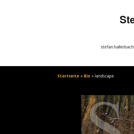
St
stefan.hallerbach
info
kunstquadrat.com
Startseite
»
Bio
»
landscape
impressum