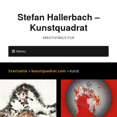
Stefan Hallerbach –
Kunstquadrat
KREATIVISMUS PUR
Menü
Startseite
»
kunstquadrat.com
»
Kunst