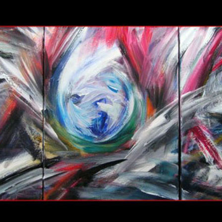
wächter
verschiedenes
Wächte
portrait