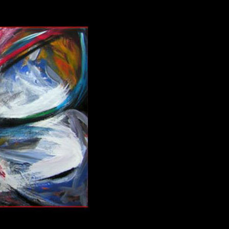
 aus stein
r Videos