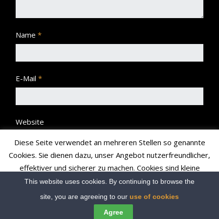
Name
*
E-Mail
*
Website
Diese Seite verwendet an mehreren Stellen so genannte
Cookies. Sie dienen dazu, unser Angebot nutzerfreundlicher,
effektiver und sicherer zu machen. Cookies sind kleine
Textdateien, die Ihr Browser speichert und richten auf Ihrem
This website uses cookies. By continuing to browse the
Rechner keinen Schaden an bzw. enthalten keine Viren.
site, you are agreeing to our
use of cookies
Read More
Accept
Agree