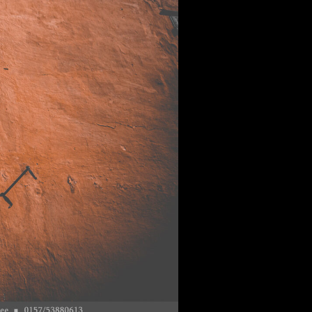
 aus stein
r Videos