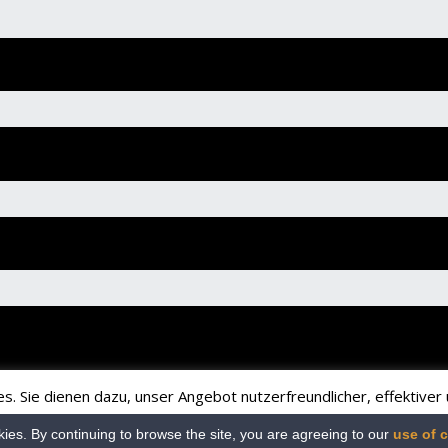
 Sie dienen dazu, unser Angebot nutzerfreundlicher, effektiver u
hten auf Ihrem Rechner keinen Schaden an bzw. enthalten keine Vi
ies. By continuing to browse the site, you are agreeing to our
use of 