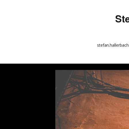
St
stefan.hallerbach
info
kunstquadrat.com
impressum