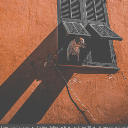
wächter
verschiedenes
Wächte
portrait