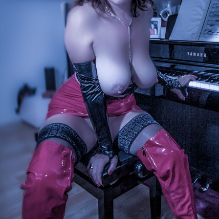
wächter
verschiedenes
Wächte
portrait