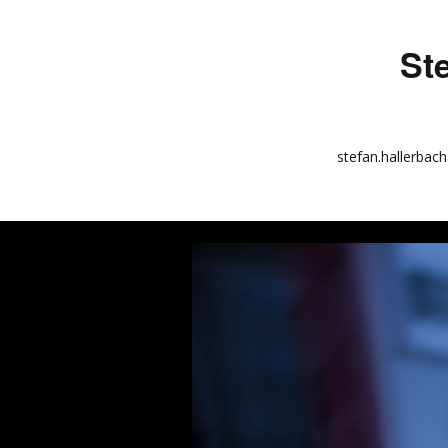
St
stefan.hallerbach
info
kunstquadrat.com
impressum