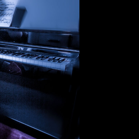
 aus stein
r Videos