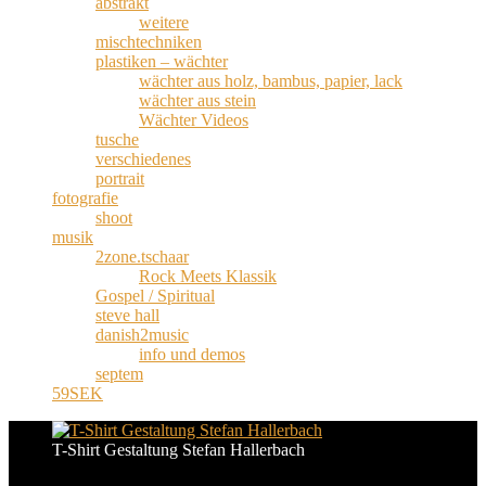
abstrakt
weitere
mischtechniken
plastiken – wächter
wächter aus holz, bambus, papier, lack
wächter aus stein
Wächter Videos
tusche
verschiedenes
portrait
fotografie
shoot
musik
2zone.tschaar
Rock Meets Klassik
Gospel / Spiritual
steve hall
danish2music
info und demos
septem
59SEK
T-Shirt Gestaltung Stefan Hallerbach