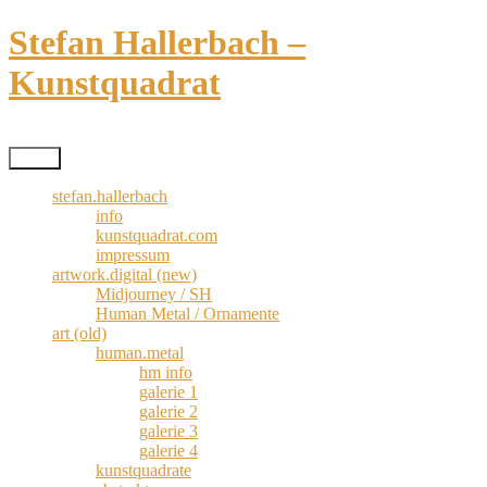
Zum
Stefan Hallerbach –
Inhalt
springen
Kunstquadrat
Kreativismus pur
Menü
stefan.hallerbach
info
kunstquadrat.com
impressum
artwork.digital (new)
Midjourney / SH
Human Metal / Ornamente
art (old)
human.metal
hm info
galerie 1
galerie 2
galerie 3
galerie 4
kunstquadrate