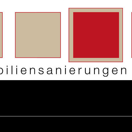
wächter
verschiedenes
Wächte
portrait