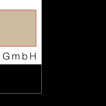
 aus stein
r Videos