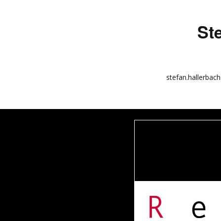
St
stefan.hallerbach
info
kunstquadrat.com
impressum