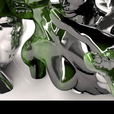
wächter
verschiedenes
Wächte
portrait