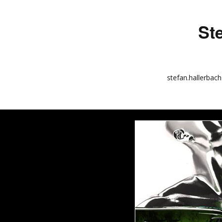
St
stefan.hallerbach
info
kunstquadrat.com
impressum