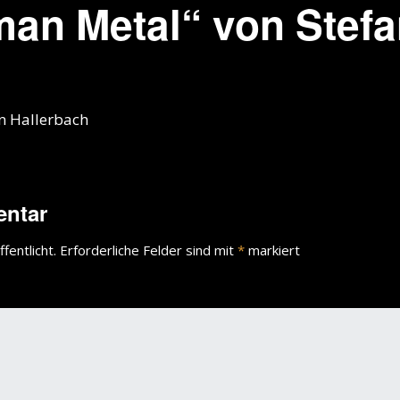
man Metal“ von Stef
n Hallerbach
entar
fentlicht.
Erforderliche Felder sind mit
*
markiert