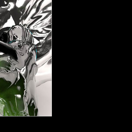
 aus stein
r Videos