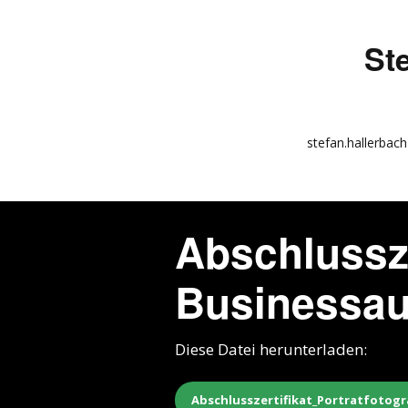
St
stefan.hallerbach
info
kunstquadrat.com
Abschlussze
impressum
Businessa
Diese Datei herunterladen:
Abschlusszertifikat_Portratfotog