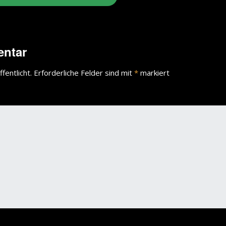
wächter
verschiedenes
Wächte
entar
portrait
fentlicht.
Erforderliche Felder sind mit
*
markiert