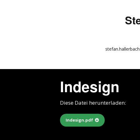
St
stefan.hallerbach
info
kunstquadrat.com
Indesign
impressum
Diese Datei herunterladen:
Indesign.pdf