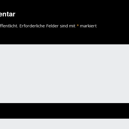
wächter
entar
verschiedenes
Wächte
fentlicht.
Erforderliche Felder sind mit
*
markiert
portrait