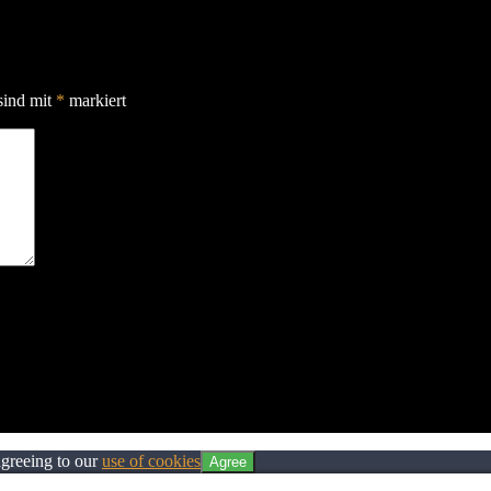
sind mit
*
markiert
agreeing to our
use of cookies
Agree
Privacy & Cookies Policy