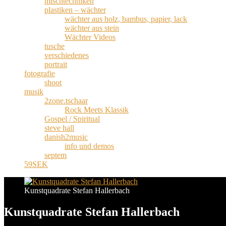
mischtechniken
plastiken – wächter
wächter aus holz, bambus, papier, lack
wächter aus stein
Wächter Videos
tusche
verschiedenes
portrait
fotografie
shoot
musik
2zone.tschaar
Rock Meets Klassik
Gospel / Spiritual
steve hall
danish2music
info und demos
septem
59SEK
Kunstquadrate Stefan Hallerbach
Kunstquadrate Stefan Hallerbach