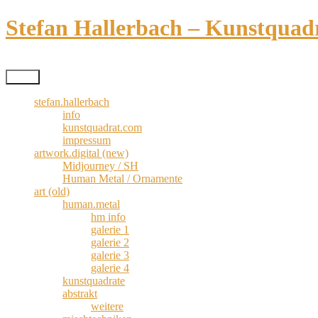
Zum
Stefan Hallerbach – Kunstquad
Inhalt
springen
Kreativismus pur
Menü
stefan.hallerbach
info
kunstquadrat.com
impressum
artwork.digital (new)
Midjourney / SH
Human Metal / Ornamente
art (old)
human.metal
hm info
galerie 1
galerie 2
galerie 3
galerie 4
kunstquadrate
abstrakt
weitere