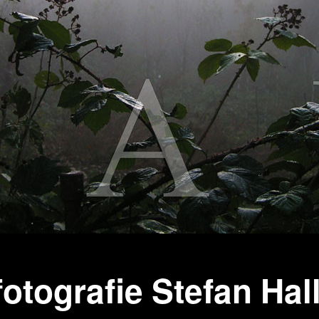
wächter
verschiedenes
Wächte
portrait
otografie Stefan Hal