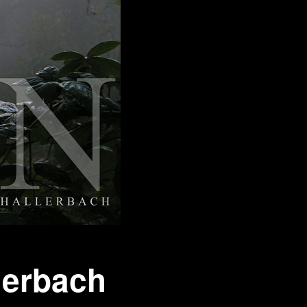
 aus stein
r Videos
lerbach