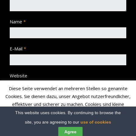
Name
*
E-Mail
*
Website
Diese Seite verwendet an mehreren Stellen so genannte
Cookies. Sie dienen dazu, unser Angebot nutzerfreundlicher,
effektiver und sicherer zu machen. Cookies sind kleine
Textdateien, die Ihr Browser speichert und richten auf Ihrem
This website uses cookies. By continuing to browse the
Rechner keinen Schaden an bzw. enthalten keine Viren.
site, you are agreeing to our
use of cookies
Read More
Accept
Agree