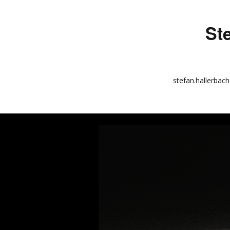
St
stefan.hallerbach
info
kunstquadrat.com
impressum