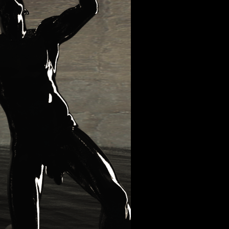
 aus stein
r Videos