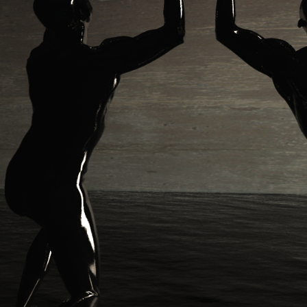
wächter
verschiedenes
Wächte
portrait