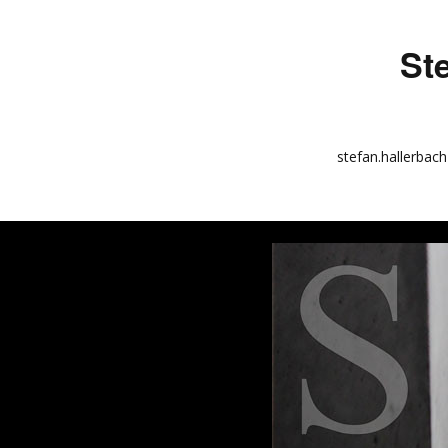
St
stefan.hallerbach
info
kunstquadrat.com
impressum