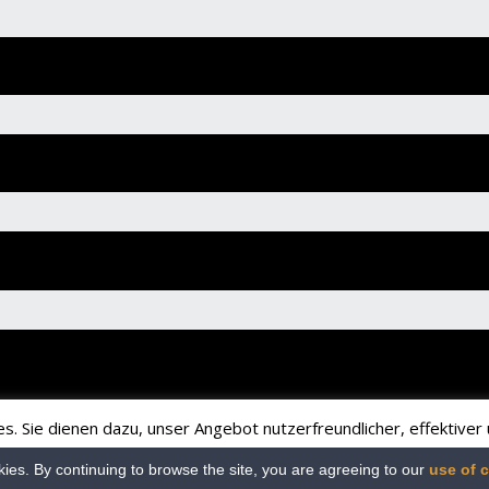
 Sie dienen dazu, unser Angebot nutzerfreundlicher, effektiver u
hten auf Ihrem Rechner keinen Schaden an bzw. enthalten keine Vi
ies. By continuing to browse the site, you are agreeing to our
use of 