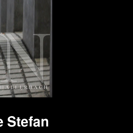
 aus stein
r Videos
e Stefan