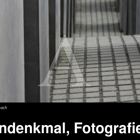
wächter
verschiedenes
Wächte
portrait
bach
ndenkmal, Fotografi