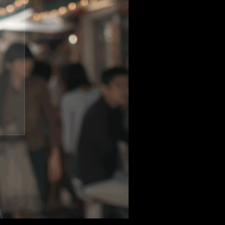
 aus stein
r Videos