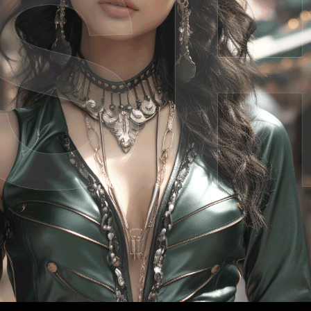
wächter
verschiedenes
Wächte
portrait