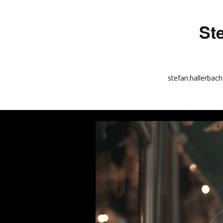
St
stefan.hallerbach
info
kunstquadrat.com
impressum