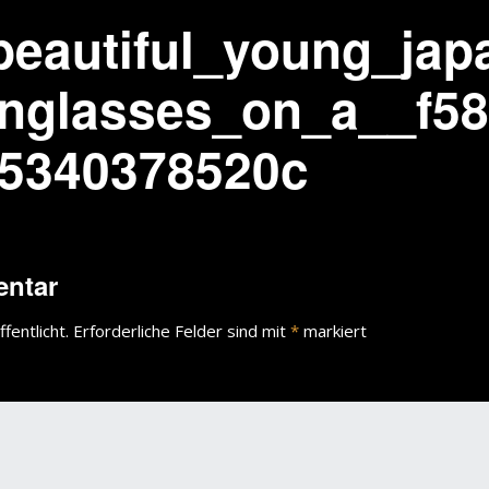
beautiful_young_ja
nglasses_on_a__f58
25340378520c
entar
fentlicht.
Erforderliche Felder sind mit
*
markiert