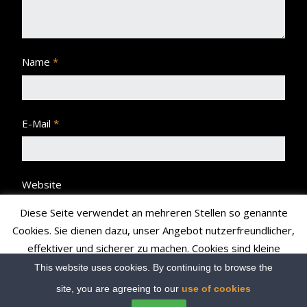
Name
*
E-Mail
*
Website
Diese Seite verwendet an mehreren Stellen so genannte
Cookies. Sie dienen dazu, unser Angebot nutzerfreundlicher,
effektiver und sicherer zu machen. Cookies sind kleine
Textdateien, die Ihr Browser speichert und richten auf Ihrem
This website uses cookies. By continuing to browse the
Rechner keinen Schaden an bzw. enthalten keine Viren.
site, you are agreeing to our
use of cookies
Read More
Accept