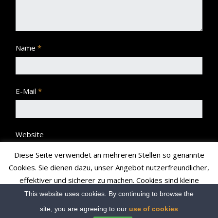
Name
*
E-Mail
*
Website
Diese Seite verwendet an mehreren Stellen so genannte
Cookies. Sie dienen dazu, unser Angebot nutzerfreundlicher,
effektiver und sicherer zu machen. Cookies sind kleine
Textdateien, die Ihr Browser speichert und richten auf Ihrem
This website uses cookies. By continuing to browse the
Rechner keinen Schaden an bzw. enthalten keine Viren.
site, you are agreeing to our
use of cookies