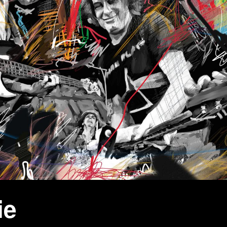
wächter
verschiedenes
Wächte
portrait
ie