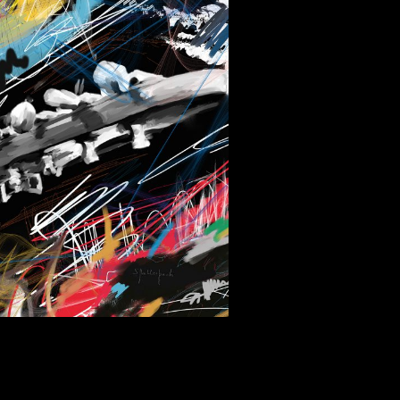
 aus stein
r Videos