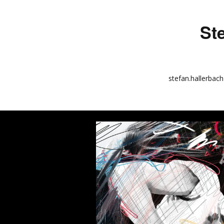
St
stefan.hallerbach
info
kunstquadrat.com
impressum