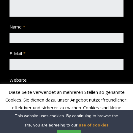
Name
*
E-Mail
*
Website
Diese Seite verwendet an mehreren Stellen so genannte
Cookies. Sie dienen dazu, unser Angebot nutzerfreundlicher,
effektiver und sicherer zu machen. Cookies sind kleine
Textdateien, die Ihr Browser speichert und richten auf Ihrem
This website uses cookies. By continuing to browse the
Rechner keinen Schaden an bzw. enthalten keine Viren.
site, you are agreeing to our
use of cookies
Read More
Accept