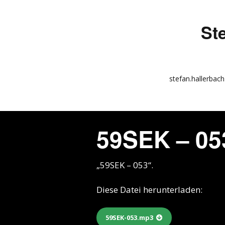
St
stefan.hallerbach
info
kunstquadrat.com
59SEK – 05
impressum
„59SEK – 053“.
Diese Datei herunterladen:
59SEK-053.mp3