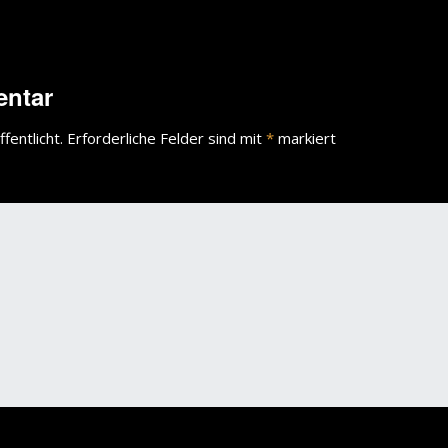
wächter
verschiedenes
Wächte
entar
portrait
fentlicht.
Erforderliche Felder sind mit
*
markiert