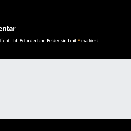
wächter
verschiedenes
Wächte
entar
portrait
fentlicht.
Erforderliche Felder sind mit
*
markiert