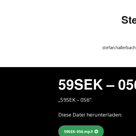
St
stefan.hallerbach
info
kunstquadrat.com
59SEK – 05
impressum
„59SEK – 056“.
Diese Datei herunterladen:
59SEK-056.mp3