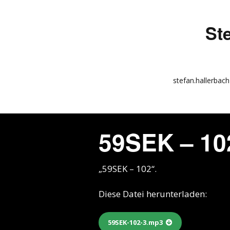
St
stefan.hallerbach
info
kunstquadrat.com
59SEK – 10
impressum
„59SEK – 102“.
Diese Datei herunterladen:
59SEK-102-3.mp3