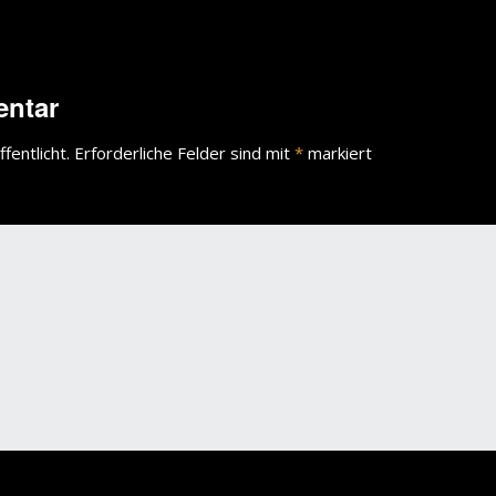
wächter
verschiedenes
Wächte
entar
portrait
fentlicht.
Erforderliche Felder sind mit
*
markiert