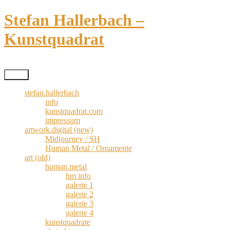
Zum
Stefan Hallerbach –
Inhalt
springen
Kunstquadrat
Kreativismus pur
Menü
stefan.hallerbach
info
kunstquadrat.com
impressum
artwork.digital (new)
Midjourney / SH
Human Metal / Ornamente
art (old)
human.metal
hm info
galerie 1
galerie 2
galerie 3
galerie 4
kunstquadrate