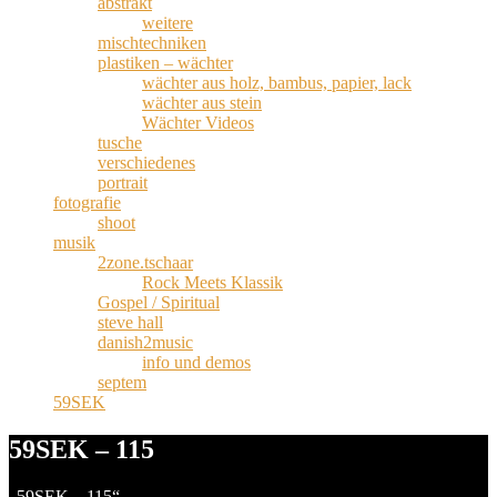
abstrakt
weitere
mischtechniken
plastiken – wächter
wächter aus holz, bambus, papier, lack
wächter aus stein
Wächter Videos
tusche
verschiedenes
portrait
fotografie
shoot
musik
2zone.tschaar
Rock Meets Klassik
Gospel / Spiritual
steve hall
danish2music
info und demos
septem
59SEK
59SEK – 115
„59SEK – 115“.