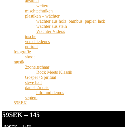
abstrakt
weitere
mischtechniken
plastiken – wächter
wächter aus holz, bambus, papier, lack
wächter aus stein
Wächter Videos
tusche
verschiedenes
portrait
fotografie
shoot
musik
2zone.tschaar
Rock Meets Klassik
Gospel / Spiritual
steve hall
danish2music
info und demos
septem
59SEK
59SEK – 145
„59SEK – 145“.