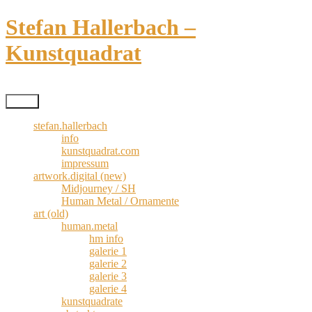
Zum
Stefan Hallerbach –
Inhalt
springen
Kunstquadrat
Kreativismus pur
Menü
stefan.hallerbach
info
kunstquadrat.com
impressum
artwork.digital (new)
Midjourney / SH
Human Metal / Ornamente
art (old)
human.metal
hm info
galerie 1
galerie 2
galerie 3
galerie 4
kunstquadrate