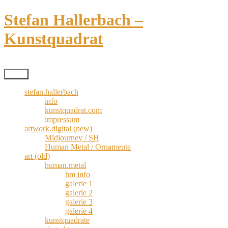
Zum
Stefan Hallerbach –
Inhalt
springen
Kunstquadrat
Kreativismus pur
Menü
stefan.hallerbach
info
kunstquadrat.com
impressum
artwork.digital (new)
Midjourney / SH
Human Metal / Ornamente
art (old)
human.metal
hm info
galerie 1
galerie 2
galerie 3
galerie 4
kunstquadrate