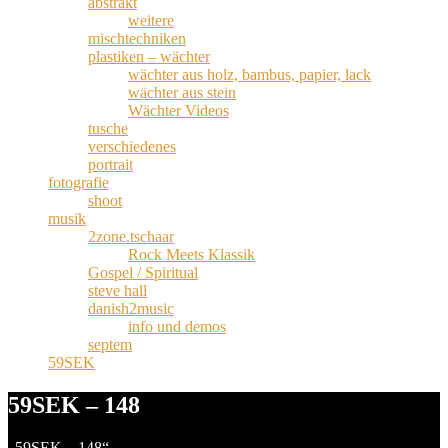
abstrakt
weitere
mischtechniken
plastiken – wächter
wächter aus holz, bambus, papier, lack
wächter aus stein
Wächter Videos
tusche
verschiedenes
portrait
fotografie
shoot
musik
2zone.tschaar
Rock Meets Klassik
Gospel / Spiritual
steve hall
danish2music
info und demos
septem
59SEK
59SEK – 148
„59SEK – 148“.