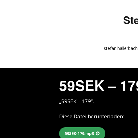
St
stefan.hallerbach
info
kunstquadrat.com
59SEK – 17
impressum
„59SEK – 179“.
Diese Datei herunterladen:
59SEK-179.mp3