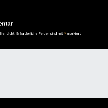
wächter
verschiedenes
Wächte
entar
portrait
fentlicht.
Erforderliche Felder sind mit
*
markiert