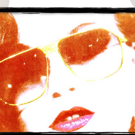
wächter
verschiedenes
Wächte
portrait