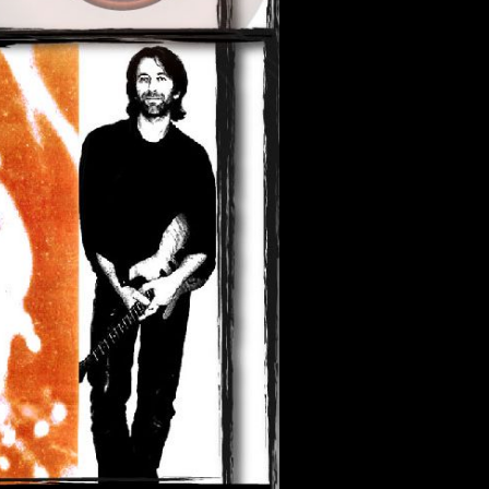
 aus stein
r Videos