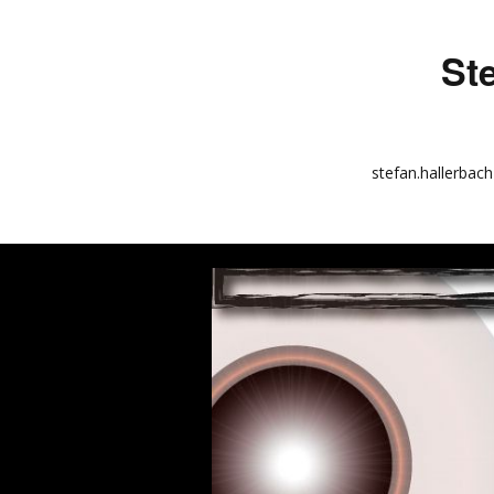
St
stefan.hallerbach
info
kunstquadrat.com
impressum