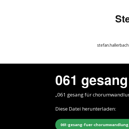
St
stefan.hallerbach
info
kunstquadrat.com
061 gesang
impressum
„061 gesang für chorumwandlun
Diese Datei herunterladen:
061-gesang-fuer-chorumwandlung