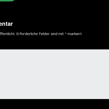
wächter
verschiedenes
Wächte
entar
portrait
fentlicht.
Erforderliche Felder sind mit
*
markiert