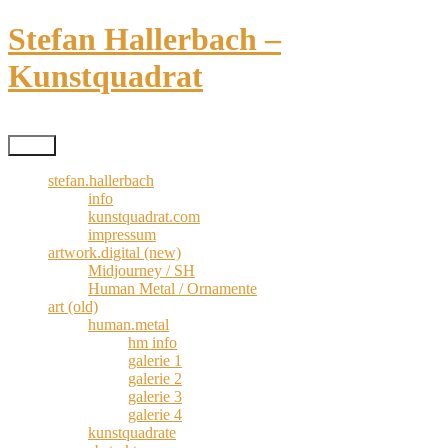
Zum
Stefan Hallerbach –
Inhalt
springen
Kunstquadrat
Kreativismus pur
Menü
stefan.hallerbach
info
kunstquadrat.com
impressum
artwork.digital (new)
Midjourney / SH
Human Metal / Ornamente
art (old)
human.metal
hm info
galerie 1
galerie 2
galerie 3
galerie 4
kunstquadrate