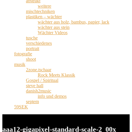
abstrakt
weitere
mischtechniken
plastiken – wächter
wächter aus holz, bambus, papier, lack
wächter aus stein
Wächter Videos
tusche
verschiedenes
portrait
fotografie
shoot
musik
2zone.tschaar
Rock Meets Klassik
Gospel / Spiritual
steve hall
danish2music
info und demos
septem
59SEK
aaa12-gigapixel-standard-scale-2_00x