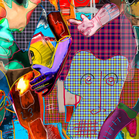
wächter
verschiedenes
Wächte
portrait