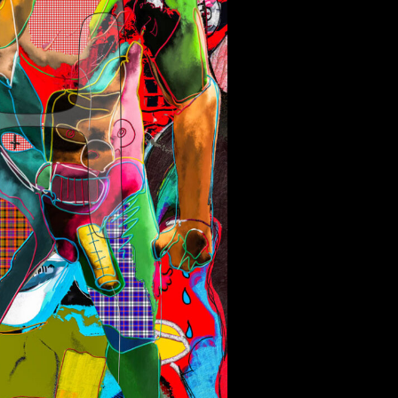
 aus stein
r Videos