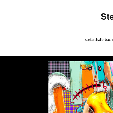
St
stefan.hallerbach
info
kunstquadrat.com
impressum