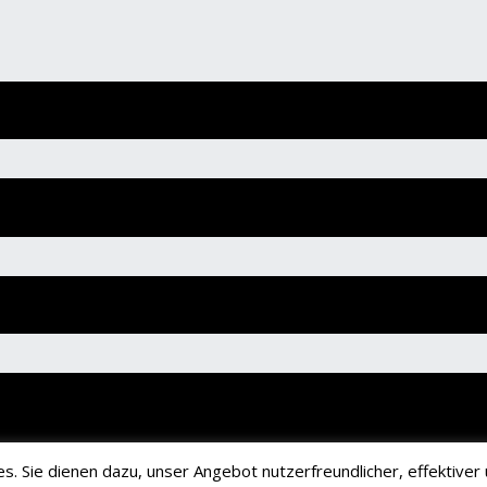
 Sie dienen dazu, unser Angebot nutzerfreundlicher, effektiver u