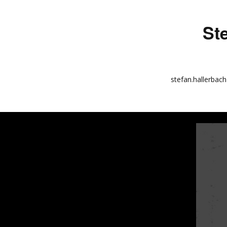
St
stefan.hallerbach
info
kunstquadrat.com
impressum