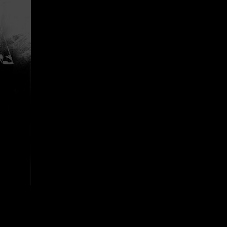
 aus stein
r Videos