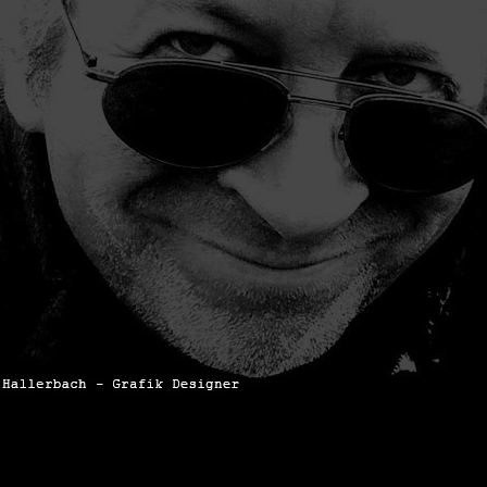
wächter
verschiedenes
Wächte
portrait