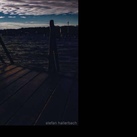
 aus stein
r Videos