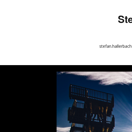
St
stefan.hallerbach
info
kunstquadrat.com
impressum