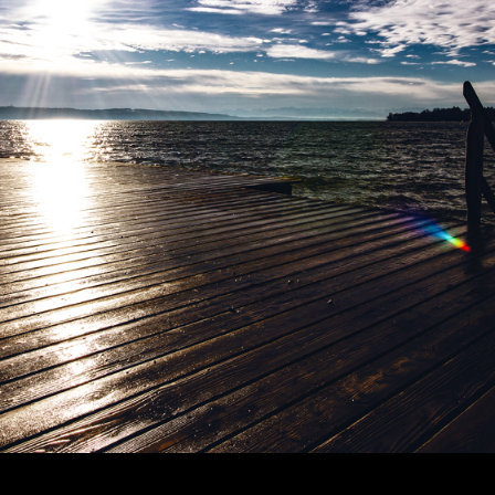
wächter
verschiedenes
Wächte
portrait