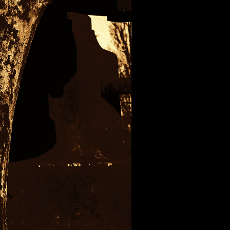
 aus stein
r Videos