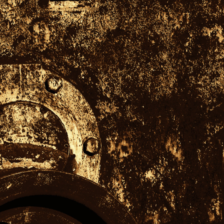
wächter
verschiedenes
Wächte
portrait