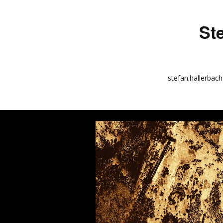
St
stefan.hallerbach
info
kunstquadrat.com
impressum