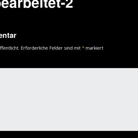
earbeitet-2
entar
fentlicht.
Erforderliche Felder sind mit
*
markiert