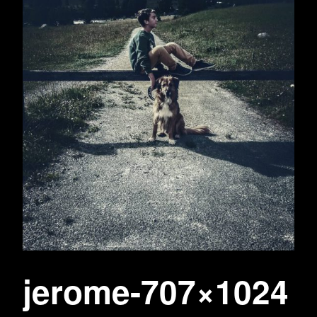
jerome-707×1024