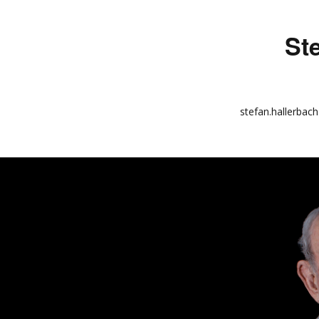
St
stefan.hallerbach
info
kunstquadrat.com
impressum