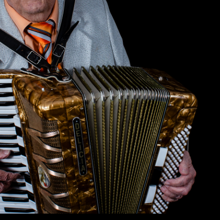
wächter
verschiedenes
Wächte
portrait