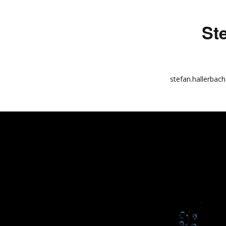
St
stefan.hallerbach
info
kunstquadrat.com
impressum