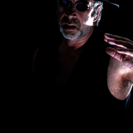
wächter
verschiedenes
Wächte
portrait