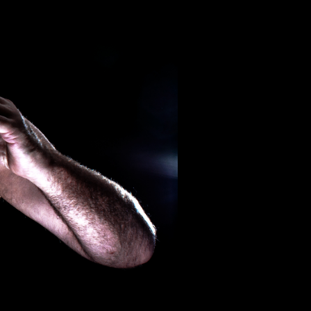
 aus stein
r Videos