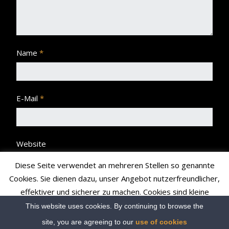
Name
*
E-Mail
*
Website
Diese Seite verwendet an mehreren Stellen so genannte
Cookies. Sie dienen dazu, unser Angebot nutzerfreundlicher,
effektiver und sicherer zu machen. Cookies sind kleine
Textdateien, die Ihr Browser speichert und richten auf Ihrem
This website uses cookies. By continuing to browse the
Rechner keinen Schaden an bzw. enthalten keine Viren.
site, you are agreeing to our
use of cookies