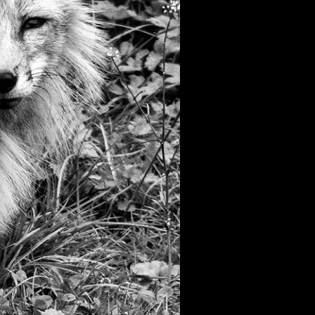
 aus stein
r Videos