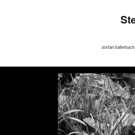
St
stefan.hallerbach
info
kunstquadrat.com
impressum