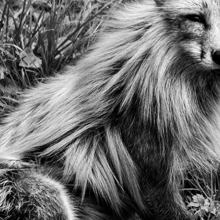
wächter
verschiedenes
Wächte
portrait