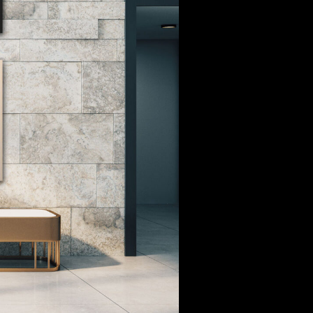
 aus stein
r Videos