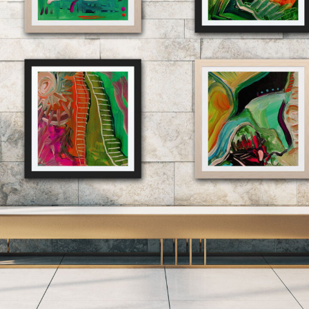
wächter
verschiedenes
Wächte
portrait