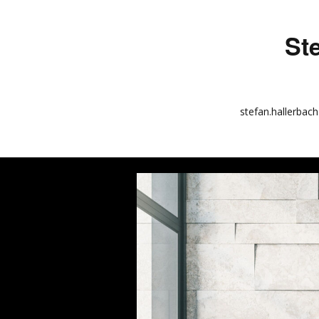
St
stefan.hallerbach
info
kunstquadrat.com
impressum