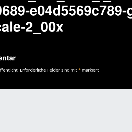
9689-e04d5569c789-g
cale-2_00x
entar
fentlicht.
Erforderliche Felder sind mit
*
markiert