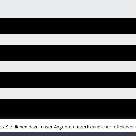
 Sie dienen dazu, unser Angebot nutzerfreundlicher, effektiver u