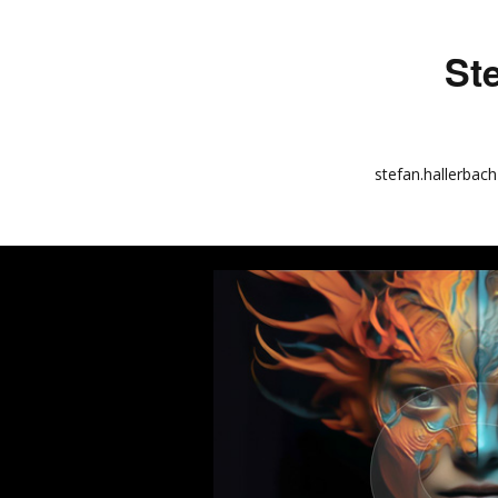
St
stefan.hallerbach
info
kunstquadrat.com
impressum