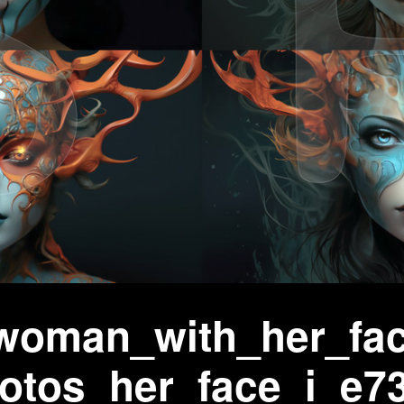
wächter
verschiedenes
Wächte
portrait
_woman_with_her_fa
otos_her_face_i_e73