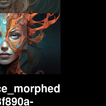
 aus stein
r Videos
ce_morphed
f890a-