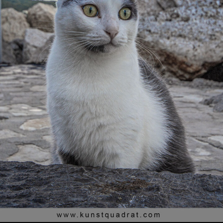
wächter
verschiedenes
Wächte
portrait