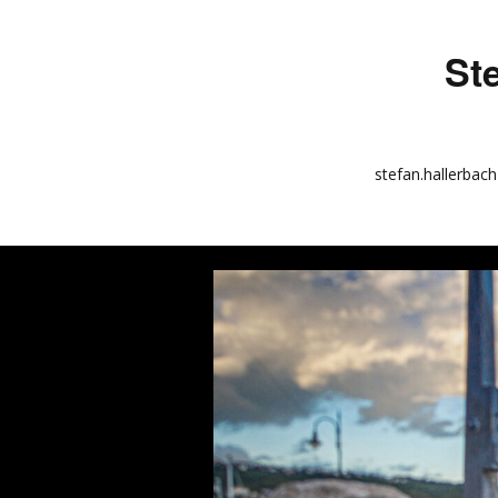
St
stefan.hallerbach
info
kunstquadrat.com
impressum