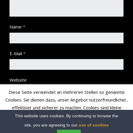
Name
*
E-Mail
*
Website
Diese Seite verwendet an mehreren Stellen so genannte
Cookies. Sie dienen dazu, unser Angebot nutzerfreundlicher,
effektiver und sicherer zu machen. Cookies sind kleine
Textdateien, die Ihr Browser speichert und richten auf Ihrem
This website uses cookies. By continuing to browse the
Rechner keinen Schaden an bzw. enthalten keine Viren.
site, you are agreeing to our
use of cookies
Read More
Accept