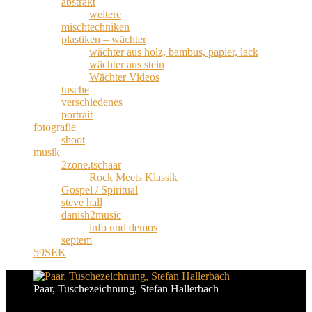
abstrakt
weitere
mischtechniken
plastiken – wächter
wächter aus holz, bambus, papier, lack
wächter aus stein
Wächter Videos
tusche
verschiedenes
portrait
fotografie
shoot
musik
2zone.tschaar
Rock Meets Klassik
Gospel / Spiritual
steve hall
danish2music
info und demos
septem
59SEK
Paar, Tuschezeichnung, Stefan Hallerbach