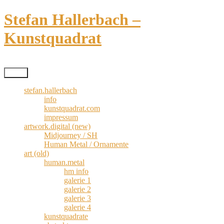
Zum
Stefan Hallerbach –
Inhalt
springen
Kunstquadrat
Kreativismus pur
Menü
stefan.hallerbach
info
kunstquadrat.com
impressum
artwork.digital (new)
Midjourney / SH
Human Metal / Ornamente
art (old)
human.metal
hm info
galerie 1
galerie 2
galerie 3
galerie 4
kunstquadrate