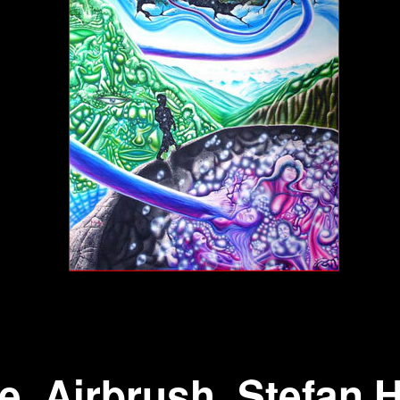
wächter
verschiedenes
Wächte
portrait
ve, Airbrush, Stefan 